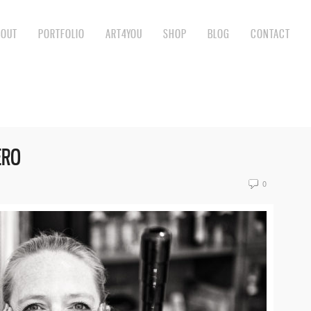
BOUT
PORTFOLIO
ART4YOU
SHOP
BLOG
CONTACT
ERO
0