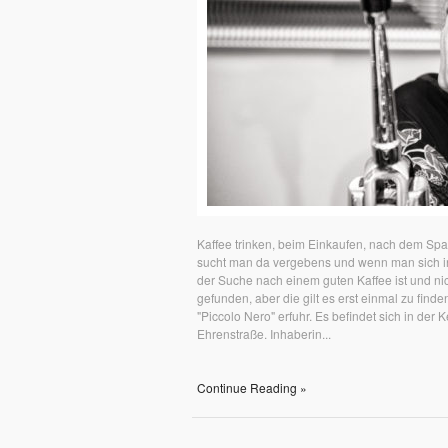
Kaffee trinken, beim Einkaufen, nach dem Sp
sucht man da vergebens und wenn man sich in
der Suche nach einem guten Kaffee ist und nic
gefunden, aber die gilt es erst einmal zu find
"Piccolo Nero" erfuhr. Es befindet sich in der
Ehrenstraße. Inhaberin...
Continue Reading »