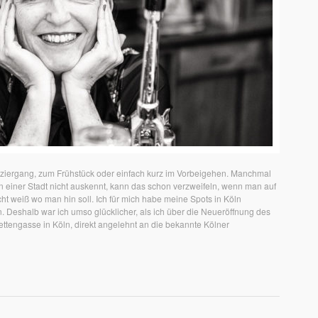
aziergang, zum Frühstück oder einfach kurz im Vorbeigehen. Manchmal
 einer Stadt nicht auskennt, kann das schon verzweifeln, wenn man auf
ht weiß wo man hin soll. Ich für mich habe meine Spots in Köln
en. Deshalb war ich umso glücklicher, als ich über die Neueröffnung des
 Kettengasse in Köln, direkt angelehnt an die bekannte Kölner