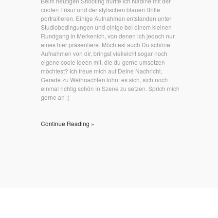
Beim heutigen Shooting durfte ich Nadine mit der
coolen Frisur und der stylischen blauen Brille
portraitieren. Einige Aufnahmen entstanden unter
Studiobedingungen und einige bei einem kleinen
Rundgang in Merkenich, von denen ich jedoch nur
eines hier präsentiere. Möchtest auch Du schöne
Aufnahmen von dir, bringst vielleicht sogar noch
eigene coole Ideen mit, die du gerne umsetzen
möchtest? Ich freue mich auf Deine Nachricht.
Gerade zu Weihnachten lohnt es sich, sich noch
einmal richtig schön in Szene zu setzen. Sprich mich
gerne an :)
Continue Reading »