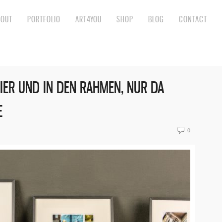
BOUT
PORTFOLIO
ART4YOU
SHOP
BLOG
CONTACT
IER UND IN DEN RAHMEN, NUR DA
E
0