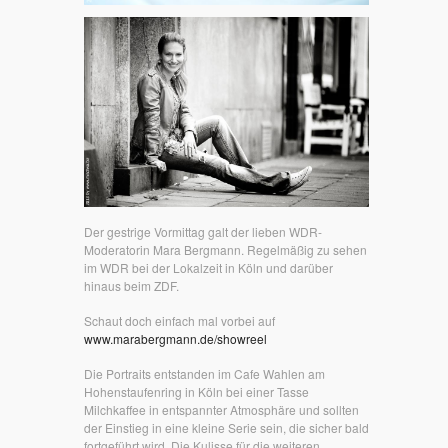
Der gestrige Vormittag galt der lieben WDR-
Moderatorin Mara Bergmann. Regelmäßig zu sehen
im WDR bei der Lokalzeit in Köln und darüber
hinaus beim ZDF.
Schaut doch einfach mal vorbei auf
www.marabergmann.de/showreel
Die Portraits entstanden im Cafe Wahlen am
Hohenstaufenring in Köln bei einer Tasse
Milchkaffee in entspannter Atmosphäre und sollten
der Einstieg in eine kleine Serie sein, die sicher bald
fortgeführt wird. Die Kulisse für die weiteren